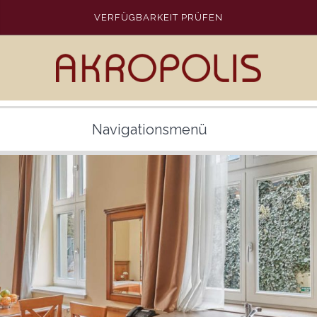
VERFÜGBARKEIT PRÜFEN
Navigationsmenü
APART HOTEL AKROPOLIS
ZIMMER
DIENSTLEISTUNG
POOL
KARLSBAD
PLAATS
ÜBER UNS
GALERIE
ENGLISH
DEUTSCH
РУССКИЙ