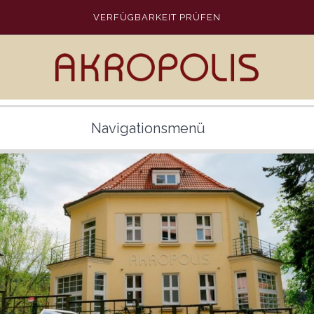
VERFÜGBARKEIT PRÜFEN
Navigationsmenü
APART HOTEL AKROPOLIS
ZIMMER
DIENSTLEISTUNG
POOL
KARLSBAD
PLAATS
ÜBER UNS
GALERIE
ENGLISH
DEUTSCH
РУССКИЙ