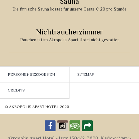
Sauna
Die finnische Sauna kostet für unsere Gäste € 20 pro Stunde
Nichtraucherzimmer
Rauchen ist im Akropolis Apart Hotel nicht gestattet
PERSONENBEZOGENEN
SITEMAP
DATEN
CREDITS
© AKROPOLIS APART HOTEL 2026
Akropolis Apart Hotel
- Jarní 1304/2, 36001 Karlovy Vary -